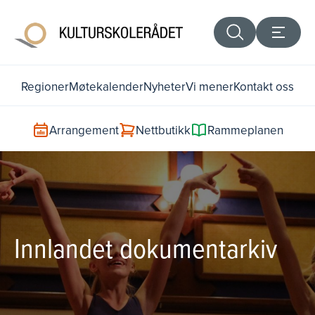
Regioner
Møtekalender
Nyheter
Vi mener
Kontakt oss
Arrangement
Nettbutikk
Rammeplanen
Innlandet dokumentarkiv