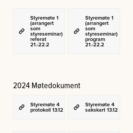
Styremøte 1
Styremøte 1
(arrangert
(arrangert
som
som
styreseminar)
styreseminar)
referat
program
21.-22.2
21.-22.2
2024 Møtedokument
Styremøte 4
Styremøte 4
protokoll 13.12
sakskart 13.12