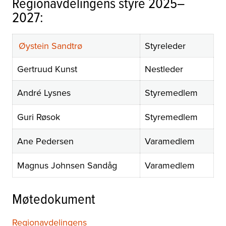
Regionavdelingens styre 2025–
2027:
Øystein Sandtrø
Styreleder
Gertruud Kunst
Nestleder
André Lysnes
Styremedlem
Guri Røsok
Styremedlem
Ane Pedersen
Varamedlem
Magnus Johnsen Sandåg
Varamedlem
Møtedokument
Regionavdelingens