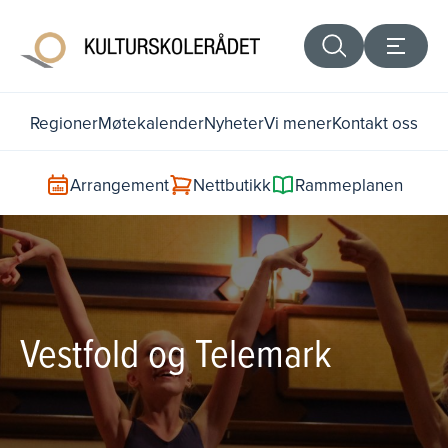
Regioner
Møtekalender
Nyheter
Vi mener
Kontakt oss
Arrangement
Nettbutikk
Rammeplanen
Vestfold og Telemark