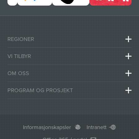
REGIONER
VI TILBYR
OM OSS
PROGRAM OG PROSJEKT
Informasjonskapsler
Intranett