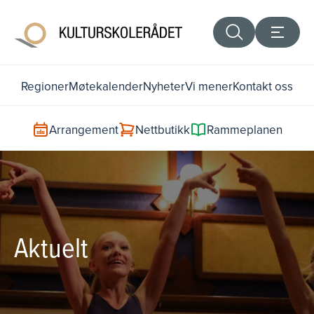
Regioner
Møtekalender
Nyheter
Vi mener
Kontakt oss
Arrangement
Nettbutikk
Rammeplanen
Aktuelt