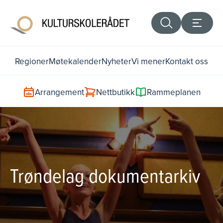
Regioner
Møtekalender
Nyheter
Vi mener
Kontakt oss
Arrangement
Nettbutikk
Rammeplanen
Trøndelag dokumentarkiv