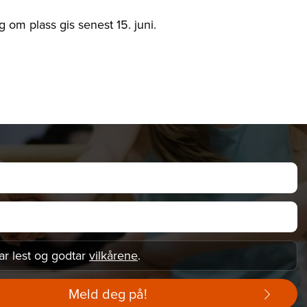
 om plass gis senest 15. juni.
ar lest og godtar
vilkårene
.
Meld deg på!