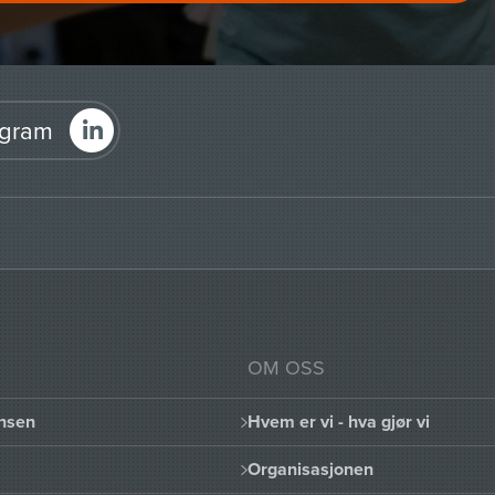
agram
OM OSS
nsen
Hvem er vi - hva gjør vi
Organisasjonen