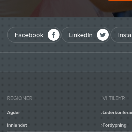
Facebook
LinkedIn
Inst
REGIONER
VI TILBYR
Agder
Lederkonfera
Innlandet
Fordypning