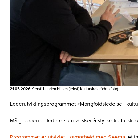
21.05.2026
Kjersti Lunden Nilsen (tekst) Kulturskolerådet (foto)
Lederutviklingsprogrammet «Mangfoldsledelse i kulturs
Målgruppen er ledere som ønsker å styrke kultursko
Programmet er utviklet i samarbeid med Seema,
et i