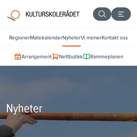
Regioner
Møtekalender
Nyheter
Vi mener
Kontakt oss
Arrangement
Nettbutikk
Rammeplanen
Nyheter