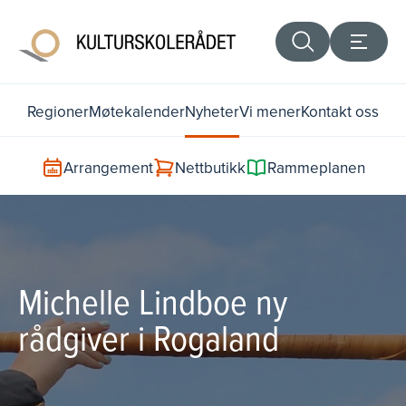
Regioner
Møtekalender
Nyheter
Vi mener
Kontakt oss
Arrangement
Nettbutikk
Rammeplanen
Michelle Lindboe ny
rådgiver i Rogaland