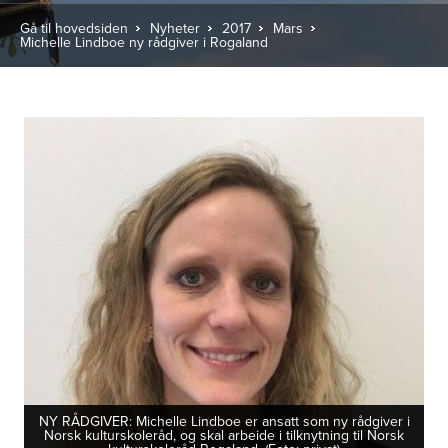
Gå til hovedsiden
Nyheter
2017
Mars
Michelle Lindboe ny rådgiver i Rogaland
NY RÅDGIVER: Michelle Lindboe er ansatt som ny rådgiver i
Norsk kulturskoleråd, og skal arbeide i tilknytning til Norsk