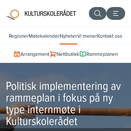
Regioner
Møtekalender
Nyheter
Vi mener
Kontakt oss
Arrangement
Nettbutikk
Rammeplanen
Politisk implementering av
rammeplan i fokus på ny
type internmøte i
Kulturskolerådet