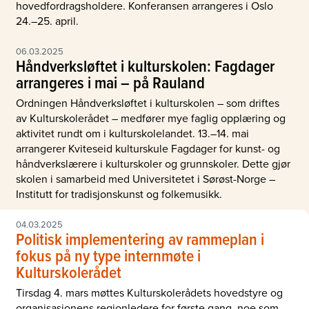
hovedfordragsholdere. Konferansen arrangeres i Oslo
24.–25. april.
06.03.2025
Håndverksløftet i kulturskolen: Fagdager
arrangeres i mai – på Rauland
Ordningen Håndverksløftet i kulturskolen – som driftes
av Kulturskolerådet – medfører mye faglig opplæring og
aktivitet rundt om i kulturskolelandet. 13.–14. mai
arrangerer Kviteseid kulturskule Fagdager for kunst- og
håndverkslærere i kulturskoler og grunnskoler. Dette gjør
skolen i samarbeid med Universitetet i Sørøst-Norge –
Institutt for tradisjonskunst og folkemusikk.
04.03.2025
Politisk implementering av rammeplan i
fokus på ny type internmøte i
Kulturskolerådet
Tirsdag 4. mars møttes Kulturskolerådets hovedstyre og
organisasjonens regionledere for første gang, noe som