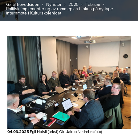
Gå til hovedsiden
Nyheter
2025
Februar
Politisk implementering av rammeplan i fokus på ny type
internmøte i Kulturskolerådet
04.03.2025
Egil Hofsli (tekst) Ole Jakob Nedrebø (foto)