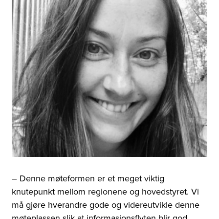
– Denne møteformen er et m
eget viktig
knutepunkt mellom regionene og hovedstyret. Vi
må gjøre hverandre gode og videreutvikle denne
møteplassen slik at informasjonsflyten blir god