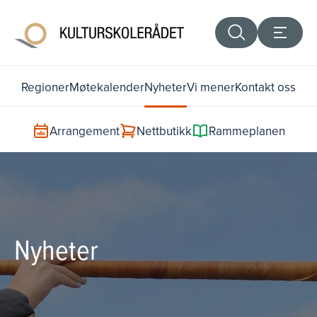
Regioner
Møtekalender
Nyheter
Vi mener
Kontakt oss
Arrangement
Nettbutikk
Rammeplanen
Nyheter