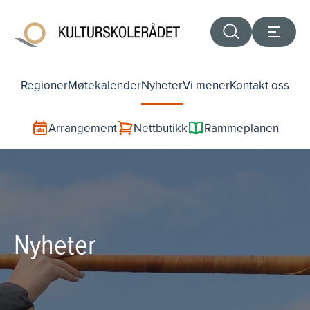
Regioner
Møtekalender
Nyheter
Vi mener
Kontakt oss
Arrangement
Nettbutikk
Rammeplanen
Nyheter