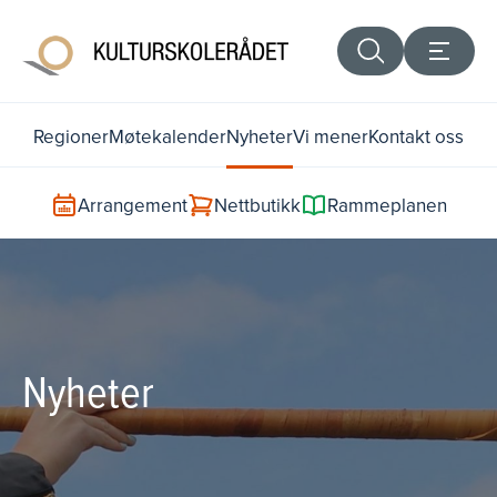
Regioner
Møtekalender
Nyheter
Vi mener
Kontakt oss
Arrangement
Nettbutikk
Rammeplanen
Nyheter