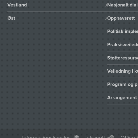
Vestland
Nasjonalt dia
Øst
Opphavsrett
Politisk imp
Praksisveiled
Støtteressur
Veiledning i k
Program og p
Arrangement
Informasjonskapsler
Intranett
Office 