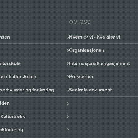
OM OSS
nsen
Hvem er vi - hva gjør vi
Organisasjonen
lturskole
Internasjonalt engasjement
et i kulturskolen
Presserom
sert vurdering for læring
Sentrale dokument
uiden
Kulturtrøkk
nkludering