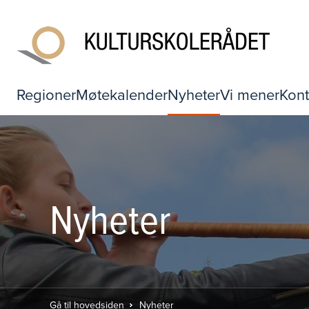
Regioner
Møtekalender
Nyheter
Vi mener
Kont
Nyheter
Gå til hovedsiden
Nyheter