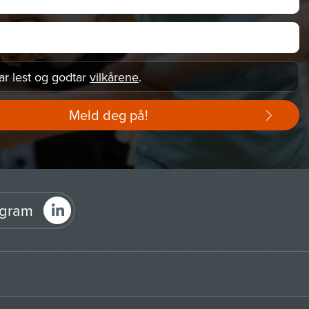
ar lest og godtar
vilkårene
.
Meld deg på!
agram