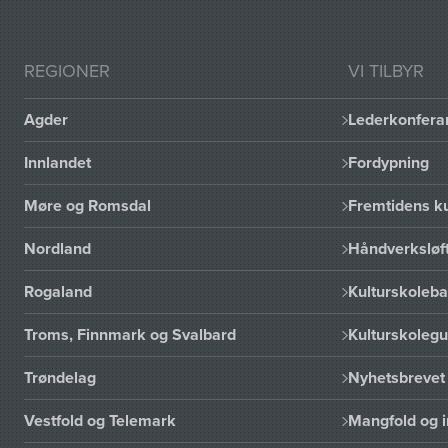
REGIONER
VI TILBYR
Agder
Lederkonfera
Innlandet
Fordypning
Møre og Romsdal
Fremtidens ku
Nordland
Håndverksløft
Rogaland
Kulturskoleba
Troms, Finnmark og Svalbard
Kulturskoleg
Trøndelag
Nyhetsbrevet 
Vestfold og Telemark
Mangfold og i