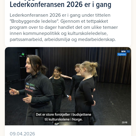
Lederkonferansen 2026 er i gang
Lederkonferansen 2026 er i gang under tittelen
"Brobyggende ledelse". Gjennom et tettpakket
program over to dager handlet det om ulike temaer
innen kommunepolitikk og kulturskoleledelse,
partssamarbeid, arbeidsmiljø og medarbeiderskap.
09.04.2026