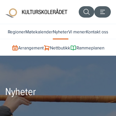
Regioner
Møtekalender
Nyheter
Vi mener
Kontakt oss
Arrangement
Nettbutikk
Rammeplanen
Nyheter