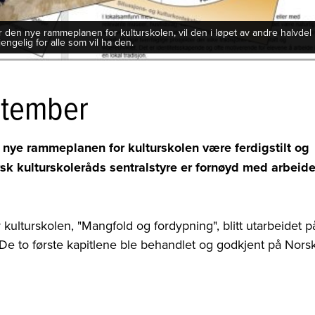
en nye rammeplanen for kulturskolen, vil den i løpet av andre halvdel
engelig for alle som vil ha den.
ptember
nye rammeplanen for kulturskolen være ferdigstilt og
orsk kulturskoleråds sentralstyre er fornøyd med arbeide
kulturskolen, "Mangfold og fordypning", blitt utarbeidet p
 De to første kapitlene ble behandlet og godkjent på Nors