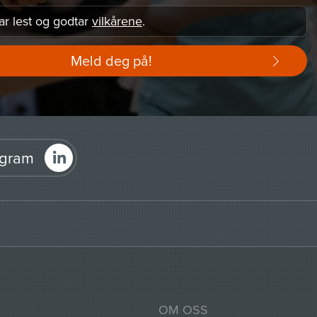
ar lest og godtar
vilkårene
.
Meld deg på!
agram
OM OSS