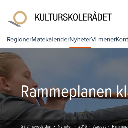
Regioner
Møtekalender
Nyheter
Vi mener
Kont
Rammeplanen kla
Gå til hovedsiden
Nyheter
2016
August
Rammepla