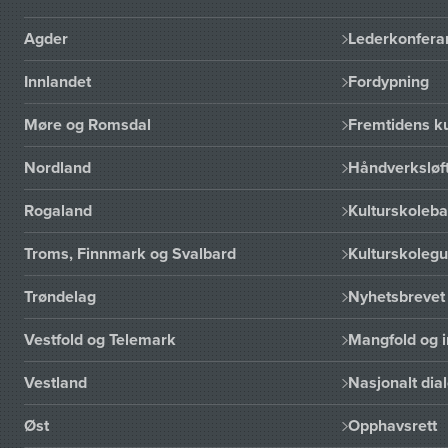
Agder
Lederkonfera
Innlandet
Fordypning
Møre og Romsdal
Fremtidens ku
Nordland
Håndverksløft
Rogaland
Kulturskoleba
Troms, Finnmark og Svalbard
Kulturskoleg
Trøndelag
Nyhetsbrevet 
Vestfold og Telemark
Mangfold og i
Vestland
Nasjonalt dia
Øst
Opphavsrett