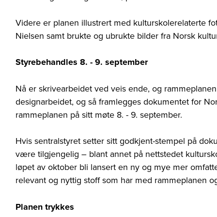
Videre er planen illustrert med kulturskolerelaterte fo
Nielsen samt brukte og ubrukte bilder fra Norsk kultu
Styrebehandles 8. - 9. september
Nå er skrivearbeidet ved veis ende, og rammeplanen b
designarbeidet, og så framlegges dokumentet for Nor
rammeplanen på sitt møte 8. - 9. september.
Hvis sentralstyret setter sitt godkjent-stempel på dok
være tilgjengelig – blant annet på nettstedet kultursko
løpet av oktober bli lansert en ny og mye mer omfat
relevant og nyttig stoff som har med rammeplanen o
Planen trykkes