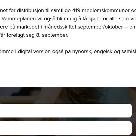
nnet for distribusjon til samtlige 419 medlemskommuner o
. Rammeplanen vil også bli mulig å få kjøpt for alle som vil
 være på markedet i månedsskiftet september/oktober – o
får forelagt seg 8. september.
omme i digital versjon også på nynorsk, engelsk og samis