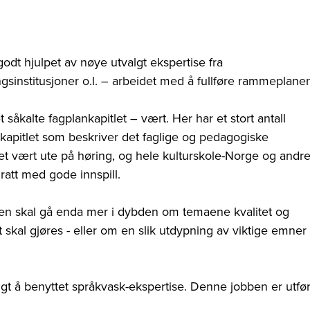
odt hjulpet av nøye utvalgt ekspertise fra
gsinstitusjoner o.l. – arbeidet med å fullføre rammeplane
såkalte fagplankapitlet – vært. Her har et stort antall
 kapitlet som beskriver det faglige og pedagogiske
tlet vært ute på høring, og hele kulturskole-Norge og andr
ratt med gode innspill.
en skal gå enda mer i dybden om temaene kvalitet og
t skal gjøres - eller om en slik utdypning av viktige emner
valgt å benyttet språkvask-ekspertise. Denne jobben er utfør