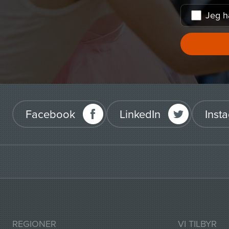
Jeg h
Facebook
LinkedIn
Inst
REGIONER
VI TILBYR