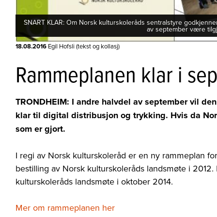
SNART KLAR: Om Norsk kulturskoleråds sentralstyre godkjenner d
av september være tilgj
18.08.2016
Egil Hofsli (tekst og kollasj)
Rammeplanen klar i se
TRONDHEIM: I andre halvdel av september vil den 
klar til digital distribusjon og trykking. Hvis da N
som er gjort.
I regi av Norsk kulturskoleråd er en ny rammeplan for 
bestilling av Norsk kulturskoleråds landsmøte i 2012.
kulturskoleråds landsmøte i oktober 2014.
Mer om rammeplanen her