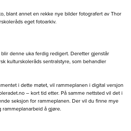
to, blant annet en rekke nye bilder fotografert av Thor
rskoleråds eget fotoarkiv.
lir denne uka ferdig redigert. Deretter gjenstår
sk kulturskoleråds sentralstyre, som behandler
umentet i dette møtet, vil rammeplanen i digital versjon
leradet.no – kort tid etter. På samme nettsted vil det i
tende seksjon for rammeplanen. Der vil du finne mye
g rammeplanarbeid å gjøre.