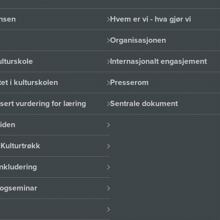
nsen
Hvem er vi - hva gjør vi
Organisasjonen
lturskole
Internasjonalt engasjement
et i kulturskolen
Presserom
sert vurdering for læring
Sentrale dokument
uiden
Kulturtrøkk
nkludering
logseminar