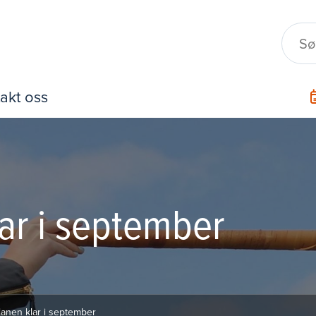
akt oss
r i september
nen klar i september