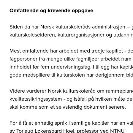
Omfattende og krevende oppgave
Siden da har Norsk kulturskoleråds administrasjon – g
kulturskolesektoren, kulturorganisasjoner og utdannin
Mest omfattende har arbeidet med tredje kapitlet - det 
fagpersoner fra mange ulike fagmiljøer arbeidet fram
innholdet for fem undervisningsfag. I tillegg har kapi
gode medspillere til kulturskolen har derigjennom bid
Videre vurderer Norsk kulturskoleråd om rammeplan
kvalitetssikringssystem - og isåfall på hvilken måte de
skal komme som et selvstendig dokument senere.
For å få et enhetlig språk i samtlige kapitler har en 
av Torlaug Løkensgard Hoel, professor ved NTNU.