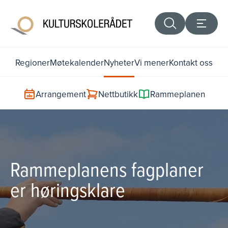
Regioner
Møtekalender
Nyheter
Vi mener
Kontakt oss
Arrangement
Nettbutikk
Rammeplanen
Rammeplanens fagplaner
er høringsklare