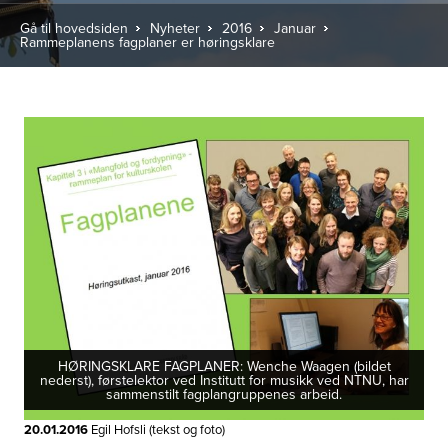
Gå til hovedsiden
Nyheter
2016
Januar
Rammeplanens fagplaner er høringsklare
HØRINGSKLARE FAGPLANER: Wenche Waagen (bildet
nederst), førstelektor ved Institutt for musikk ved NTNU, har
sammenstilt fagplangruppenes arbeid.
20.01.2016
Egil Hofsli (tekst og foto)