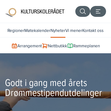
Regioner
Møtekalender
Nyheter
Vi mener
Kontakt oss
Arrangement
Nettbutikk
Rammeplanen
Godt i gang med årets
Drømmestipendutdelinger