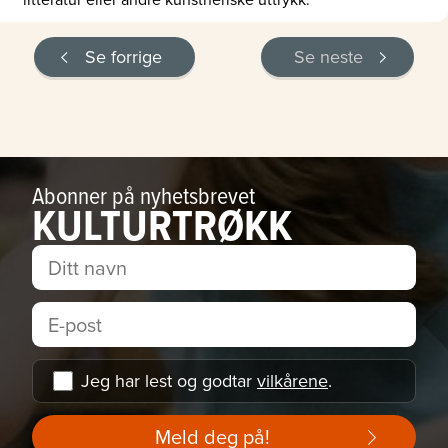
Se forrige
Se neste
Abonner på nyhetsbrevet
KULTURTRØKK
Jeg har lest og godtar
vilkårene
.
Meld deg på!