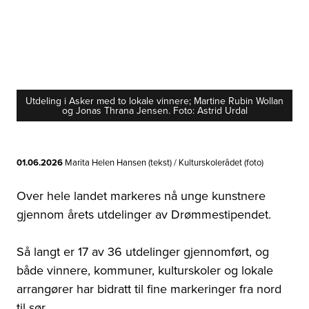
Utdeling i Asker med to lokale vinnere; Martine Rubin Wollan
Drømmestipendet-utdeling i Brumundal med lokal vinner
og Jonas Thrana Jensen. Foto: Astrid Urdal
Julian Solli.
01.06.2026
Marita Helen Hansen (tekst) / Kulturskolerådet (foto)
Over hele landet markeres nå unge kunstnere
gjennom årets utdelinger av Drømmestipendet.
Så langt er 17 av 36 utdelinger gjennomført, og
både vinnere, kommuner, kulturskoler og lokale
arrangører har bidratt til fine markeringer fra nord
til sør.