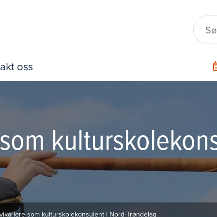
akt oss
e som kulturskolekons
 vikariere som kulturskolekonsulent i Nord-Trøndelag