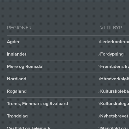
REGIONER
VI TILBYR
Agder
Lederkonfera
Innlandet
Fordypning
Møre og Romsdal
Fremtidens ku
Nordland
Håndverksløft
Rogaland
Kulturskoleba
Troms, Finnmark og Svalbard
Kulturskoleg
Trøndelag
Nyhetsbrevet 
Vestfold og Telemark
Mangfold og i