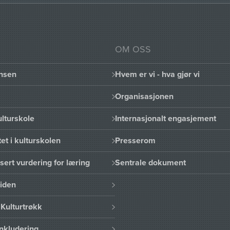
OM OSS
nsen
Hvem er vi - hva gjør vi
Organisasjonen
lturskole
Internasjonalt engasjement
et i kulturskolen
Presserom
sert vurdering for læring
Sentrale dokument
uiden
Kulturtrøkk
nkludering