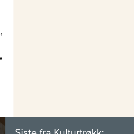
r
e
d
Siste fra Kulturtrøkk: