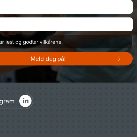
ar lest og godtar
vilkårene
.
Meld deg på!
agram