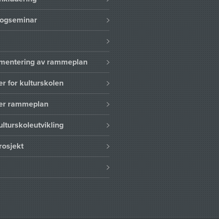
logseminar
lementering av rammeplan
er for kulturskolen
ser rammeplan
ulturskoleutvikling
rosjekt