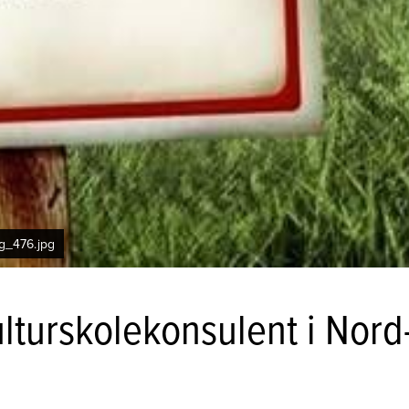
g_476.jpg
ulturskolekonsulent i Nord