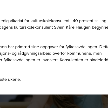
ig vikariat for kulturskolekonsulent i 40 prosent stilling
di dagens kulturskolekonsulent Svein Kåre Haugen begynne
t, men har primært sine oppgaver for fylkesavdelingen. Dett
rmasjons- og rådgivningsarbeid overfor kommunene, men
er fylkesavdelingen er involvert. Konsulenten er bindeled
este ukene.