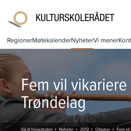
Regioner
Møtekalender
Nyheter
Vi mener
Kont
Fem vil vikarier
Trøndelag
Gå til hovedsiden
Nyheter
2012
Oktober
Fem vil