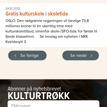
04.10.2012
Gratis kulturskole i skoletida
OSLO: Den rødgrønne regjeringen vil bevilge 73,8
millioner kroner til én ukentlig time med
kulturskoletilbud, innenfor skole-/SFO-tida, for første til
fjerde klassetrinn. Se innslag om nyheten i NRK
Kveldsnytt 3.
Se forrige
Se neste
Abonner på nyhetsbrevet
KULTURTRØKK