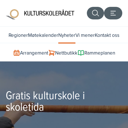
Regioner
Møtekalender
Nyheter
Vi mener
Kontakt oss
Arrangement
Nettbutikk
Rammeplanen
Gratis kulturskole i
skoletida