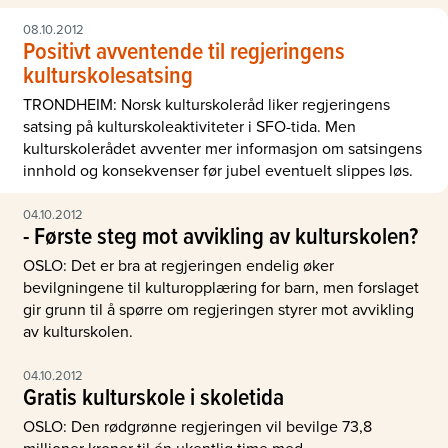
08.10.2012
Positivt avventende til regjeringens
kulturskolesatsing
TRONDHEIM: Norsk kulturskoleråd liker regjeringens
satsing på kulturskoleaktiviteter i SFO-tida. Men
kulturskolerådet avventer mer informasjon om satsingens
innhold og konsekvenser før jubel eventuelt slippes løs.
04.10.2012
- Første steg mot avvikling av kulturskolen?
OSLO: Det er bra at regjeringen endelig øker
bevilgningene til kulturopplæring for barn, men forslaget
gir grunn til å spørre om regjeringen styrer mot avvikling
av kulturskolen.
04.10.2012
Gratis kulturskole i skoletida
OSLO: Den rødgrønne regjeringen vil bevilge 73,8
millioner kroner til én ukentlig time med