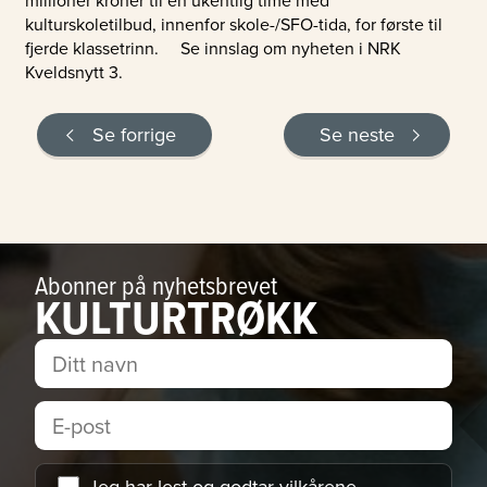
kulturskoletilbud, innenfor skole-/SFO-tida, for første til
fjerde klassetrinn. Se innslag om nyheten i NRK
Kveldsnytt 3.
Se forrige
Se neste
Abonner på nyhetsbrevet
KULTURTRØKK
Jeg har lest og godtar
vilkårene
.