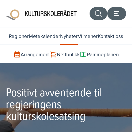
Regioner
Møtekalender
Nyheter
Vi mener
Kontakt oss
Arrangement
Nettbutikk
Rammeplanen
Positivt avventende til
regjeringens
kulturskolesatsing