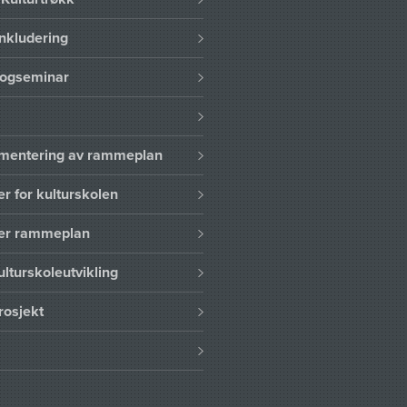
nkludering
logseminar
lementering av rammeplan
er for kulturskolen
ser rammeplan
ulturskoleutvikling
rosjekt