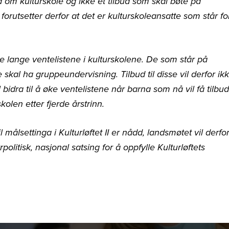
ud om kulturskole og ikke et tilbud som skal bøte på
orutsetter derfor at det er kulturskoleansatte som står fo
de lange ventelistene i kulturskolene. De som står på
skal ha gruppeundervisning. Tilbud til disse vil derfor ik
l bidra til å øke ventelistene når barna som nå vil få tilbud
kolen etter fjerde årstrinn.
l målsettinga i Kulturløftet II er nådd, landsmøtet vil derfo
rrpolitisk, nasjonal satsing for å oppfylle Kulturløftets