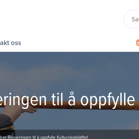
akt oss
ingen til å oppfylle 
er Regjeringen til å oppfylle Kulturskoleløftet