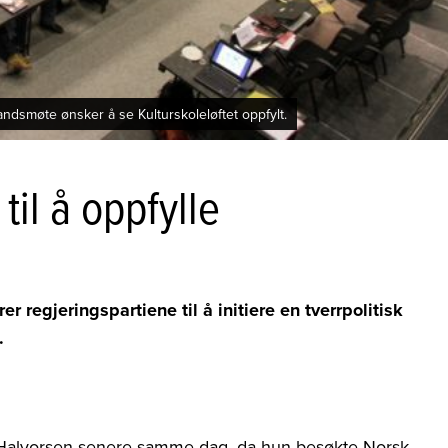
dsmøte ønsker å se Kulturskoleløftet oppfylt.
il å oppfylle
regjeringspartiene til å initiere en tverrpolitisk
.
n Halvorsen senere samme dag, da hun besøkte Norsk