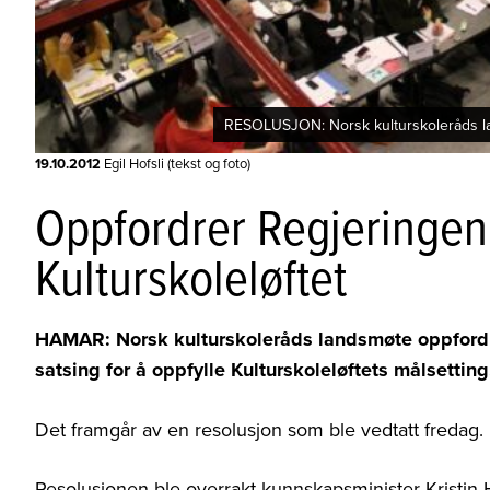
RESOLUSJON: Norsk kulturskoleråds lan
19.10.2012
Egil Hofsli (tekst og foto)
Oppfordrer Regjeringen t
Kulturskoleløftet
HAMAR: Norsk kulturskoleråds landsmøte oppfordrer 
satsing for å oppfylle Kulturskoleløftets målsetting
Det framgår av en resolusjon som ble vedtatt fredag.
Resolusjonen ble overrakt kunnskapsminister Kristi