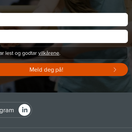
ar lest og godtar
vilkårene
.
Meld deg på!
agram