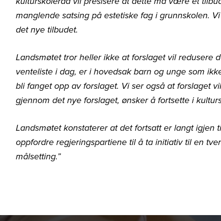
kulturskoleråd vil presisere at dette må være et tilb
manglende satsing på estetiske fag i grunnskolen. Vi f
det nye tilbudet.
Landsmøtet tror heller ikke at forslaget vil redusere 
venteliste i dag, er i hovedsak barn og unge som ikke 
bli fanget opp av forslaget. Vi ser også at forslaget vi
gjennom det nye forslaget, ønsker å fortsette i kulturs
Landsmøtet konstaterer at det fortsatt er langt igjen ti
oppfordre regjeringspartiene til å ta initiativ til en tve
målsetting.”