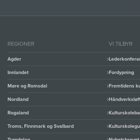
REGIONER
VI TILBYR
Agder
Lederkonfera
Innlandet
Fordypning
Møre og Romsdal
Fremtidens ku
Nordland
Håndverksløft
Rogaland
Kulturskoleba
Troms, Finnmark og Svalbard
Kulturskoleg
Trøndelag
Nyhetsbrevet 