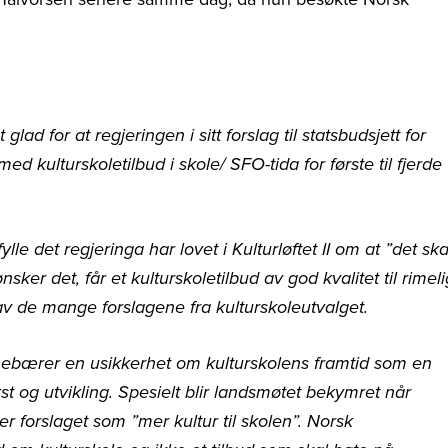
ad for at regjeringen i sitt forslag til statsbudsjett for
med kulturskoletilbud i skole/ SFO-tida for første til fjerde
lle det regjeringa har lovet i Kulturløftet II om at ”det ska
sker det, får et kulturskoletilbud av god kvalitet til rimeli
 av de mange forslagene fra kulturskoleutvalget.
nnebærer en usikkerhet om kulturskolens framtid som en
st og utvikling. Spesielt blir landsmøtet bekymret når
r forslaget som ”mer kultur til skolen”. Norsk