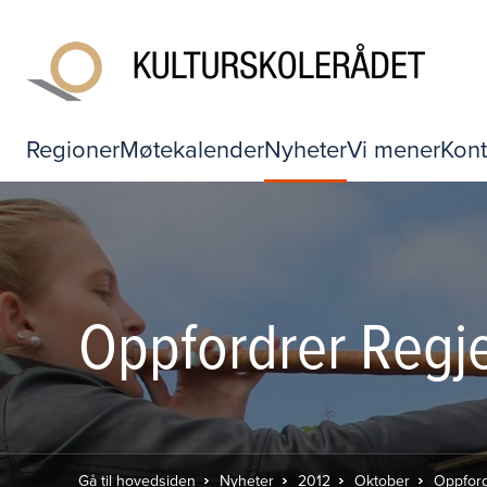
Regioner
Møtekalender
Nyheter
Vi mener
Kont
Oppfordrer Regjer
Gå til hovedsiden
Nyheter
2012
Oktober
Oppfordr