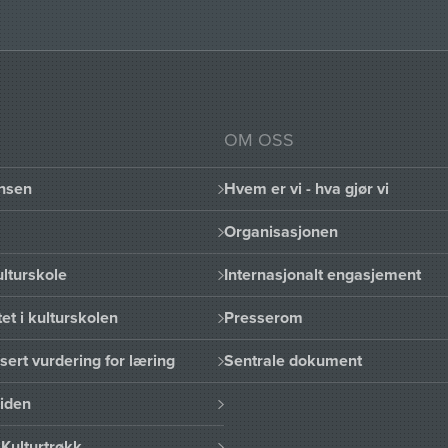
OM OSS
nsen
Hvem er vi - hva gjør vi
Organisasjonen
lturskole
Internasjonalt engasjement
et i kulturskolen
Presserom
sert vurdering for læring
Sentrale dokument
uiden
Kulturtrøkk