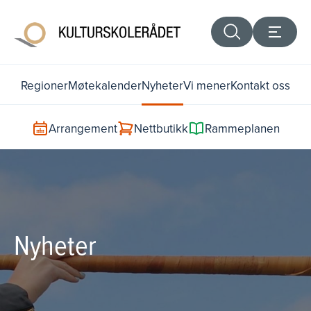
Regioner
Møtekalender
Nyheter
Vi mener
Kontakt oss
Arrangement
Nettbutikk
Rammeplanen
Nyheter