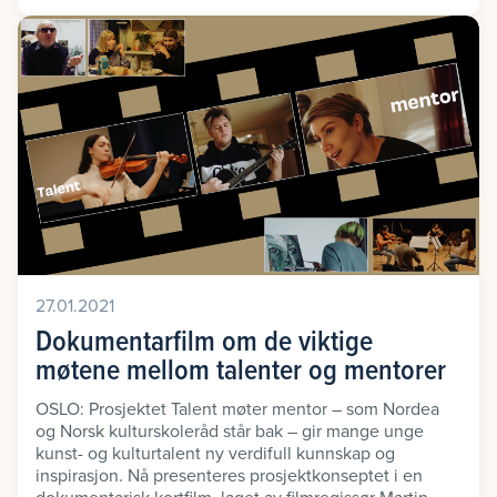
27.01.2021
Dokumentarfilm om de viktige
møtene mellom talenter og mentorer
OSLO: Prosjektet Talent møter mentor – som Nordea
og Norsk kulturskoleråd står bak – gir mange unge
kunst- og kulturtalent ny verdifull kunnskap og
inspirasjon. Nå presenteres prosjektkonseptet i en
dokumentarisk kortfilm, laget av filmregissør Martin