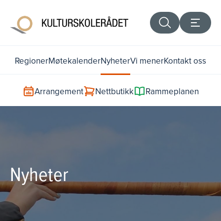
Regioner
Møtekalender
Nyheter
Vi mener
Kontakt oss
Arrangement
Nettbutikk
Rammeplanen
Nyheter