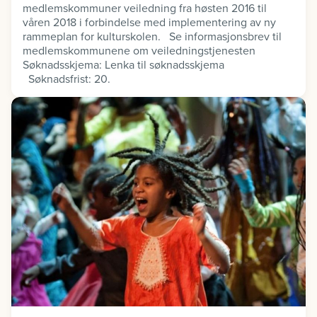
medlemskommuner veiledning fra høsten 2016 til
våren 2018 i forbindelse med implementering av ny
rammeplan for kulturskolen. Se informasjonsbrev til
medlemskommunene om veiledningstjenesten
Søknadsskjema: Lenka til søknadsskjema
Søknadsfrist: 20.