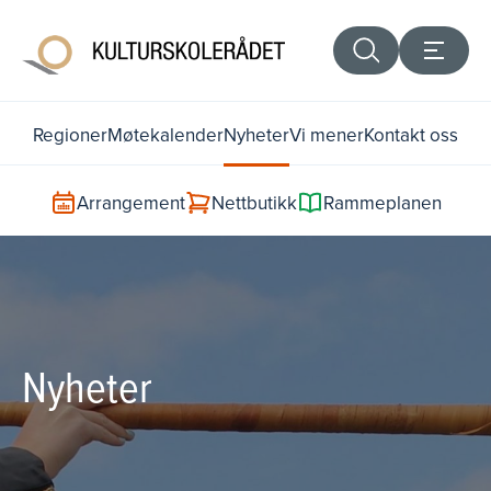
Regioner
Møtekalender
Nyheter
Vi mener
Kontakt oss
Arrangement
Nettbutikk
Rammeplanen
Nyheter