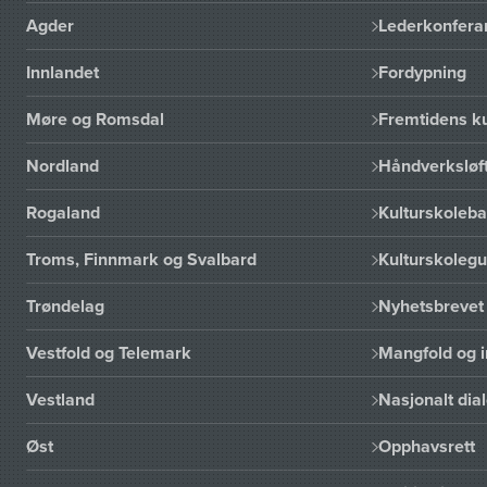
Agder
Lederkonfera
Innlandet
Fordypning
Møre og Romsdal
Fremtidens ku
Nordland
Håndverksløft
Rogaland
Kulturskoleba
Troms, Finnmark og Svalbard
Kulturskoleg
Trøndelag
Nyhetsbrevet 
Vestfold og Telemark
Mangfold og i
Vestland
Nasjonalt dia
Øst
Opphavsrett