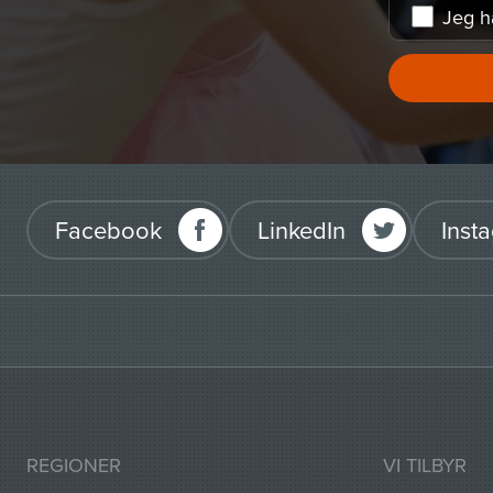
Jeg h
Facebook
LinkedIn
Inst
REGIONER
VI TILBYR