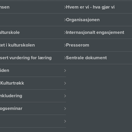
nsen
Hvem er vi - hva gjør vi
Organisasjonen
lturskole
Internasjonalt engasjement
et i kulturskolen
Presserom
sert vurdering for læring
Sentrale dokument
uiden
Kulturtrøkk
nkludering
logseminar