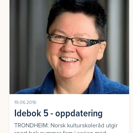
19.06.2016
Idebok 5 - oppdatering
TRONDHEIM: Norsk kulturskoleråd utgir
snart bok nummer fem i serien med