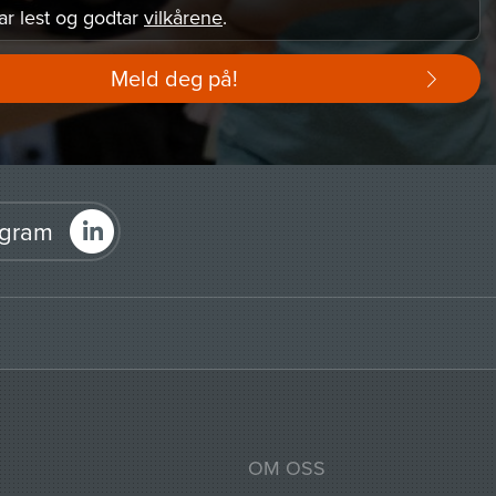
ar lest og godtar
vilkårene
.
Meld deg på!
agram
OM OSS