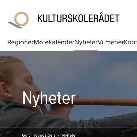
Regioner
Møtekalender
Nyheter
Vi mener
Kont
Nyheter
Gå til hovedsiden
Nyheter