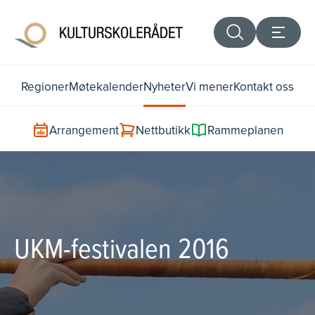
Regioner
Møtekalender
Nyheter
Vi mener
Kontakt oss
Arrangement
Nettbutikk
Rammeplanen
UKM-festivalen 2016