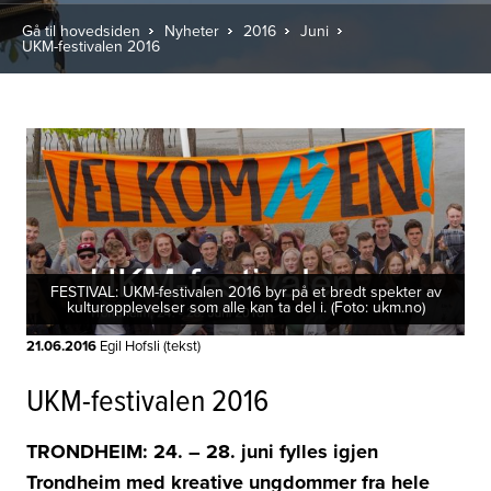
Gå til hovedsiden
Nyheter
2016
Juni
UKM-festivalen 2016
FESTIVAL: UKM-festivalen 2016 byr på et bredt spekter av
kulturopplevelser som alle kan ta del i. (Foto: ukm.no)
21.06.2016
Egil Hofsli (tekst)
UKM-festivalen 2016
TRONDHEIM: 24. – 28. juni fylles igjen
Trondheim med kreative ungdommer fra hele