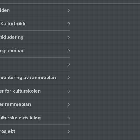
uiden
Kulturtrøkk
nkludering
logseminar
lementering av rammeplan
er for kulturskolen
ser rammeplan
ulturskoleutvikling
rosjekt