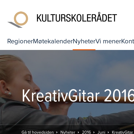
Regioner
Møtekalender
Nyheter
Vi mener
Kont
KreativGitar 201
Gå til hovedsiden
Nyheter
2016
Juni
KreativGita