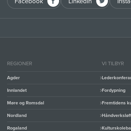
Facebook
LinkedIn
Inst
REGIONER
VI TILBYR
Agder
Lederkonfera
Innlandet
Fordypning
Møre og Romsdal
Fremtidens ku
Nordland
Håndverksløft
Rogaland
Kulturskoleba