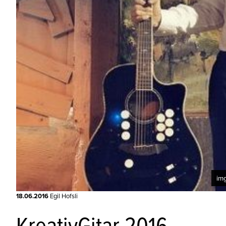
im
18.06.2016
Egil Hofsli
KreativGitar 2016