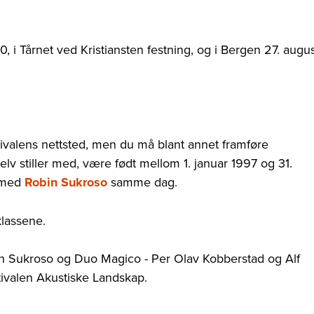
00, i Tårnet ved Kristiansten festning, og i Bergen 27. augu
ivalens nettsted, men du må blant annet framføre
v stiller med, være født mellom 1. januar 1997 og 31.
 med
Robin Sukroso
samme dag.
klassene.
in Sukroso og Duo Magico - Per Olav Kobberstad og Alf
ivalen Akustiske Landskap.