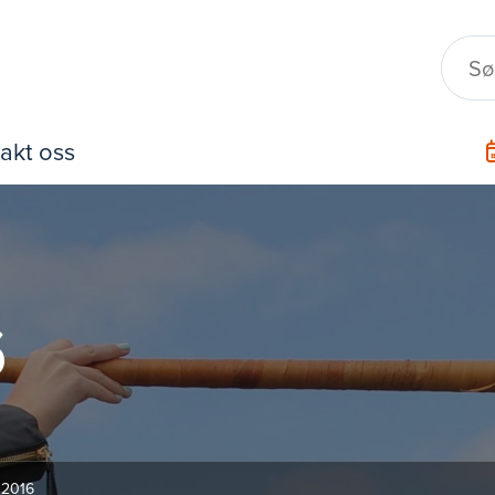
akt oss
6
r 2016