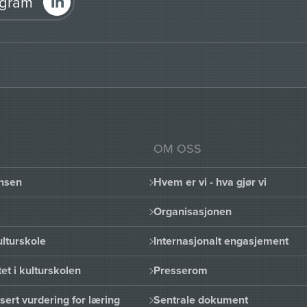
agram
OM OSS
nsen
Hvem er vi - hva gjør vi
Organisasjonen
lturskole
Internasjonalt engasjement
et i kulturskolen
Presserom
sert vurdering for læring
Sentrale dokument