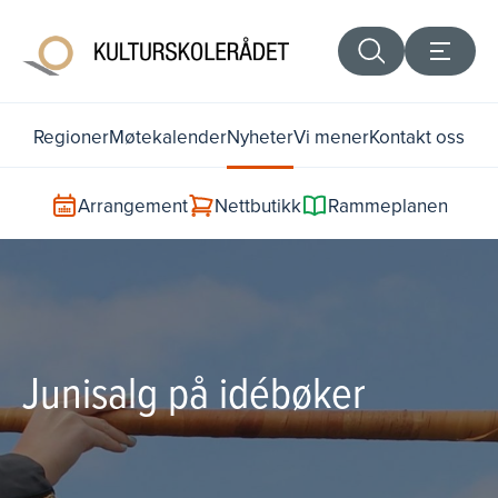
Regioner
Møtekalender
Nyheter
Vi mener
Kontakt oss
Arrangement
Nettbutikk
Rammeplanen
Junisalg på idébøker