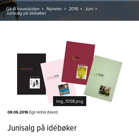
Gå til hovedsiden
Nyheter
2016
Juni
Junisalg på idébøker
img_1058.png
08.06.2016
Egil Hofsli (tekst)
Junisalg på idébøker