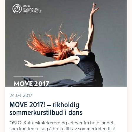
24.04.2017
MOVE 2017! – rikholdig
sommerkurstilbud i dans
OSLO: Kulturskolelærere og -elever fra hele landet,
som kan tenke seg å bruke litt av sommerferien til å