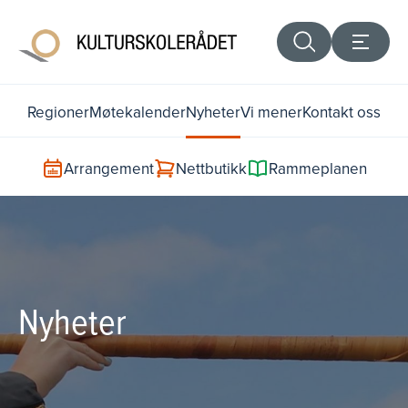
Regioner
Møtekalender
Nyheter
Vi mener
Kontakt oss
Arrangement
Nettbutikk
Rammeplanen
Nyheter