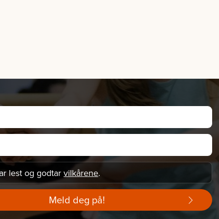
ar lest og godtar
vilkårene
.
Meld deg på!