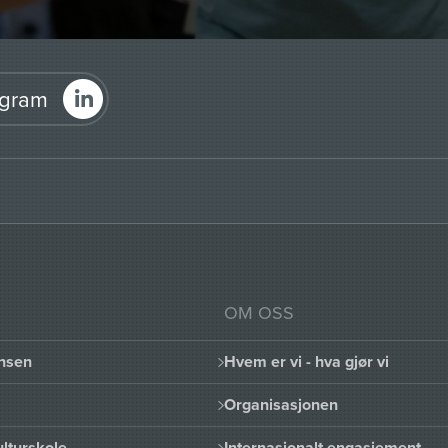
agram
OM OSS
nsen
Hvem er vi - hva gjør vi
Organisasjonen
lturskole
Internasjonalt engasjement