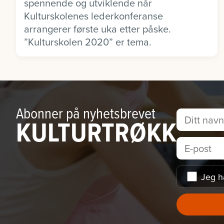
spennende og utviklende når
Kulturskolenes lederkonferanse
arrangerer første uka etter påske.
”Kulturskolen 2020” er tema.
Abonner på nyhetsbrevet
KULTURTRØKK
Jeg h