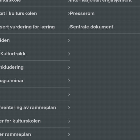
et i kulturskolen
Presserom
sert vurdering for læring
Sentrale dokument
uiden
Kulturtrøkk
nkludering
logseminar
lementering av rammeplan
er for kulturskolen
ser rammeplan