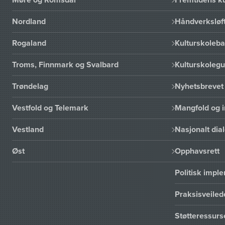
Nordland
Håndverksløft
Rogaland
Kulturskoleba
Troms, Finnmark og Svalbard
Kulturskoleg
Trøndelag
Nyhetsbrevet 
Vestfold og Telemark
Mangfold og i
Vestland
Nasjonalt dia
Øst
Opphavsrett
Politisk imp
Praksisveiled
Støtteressur