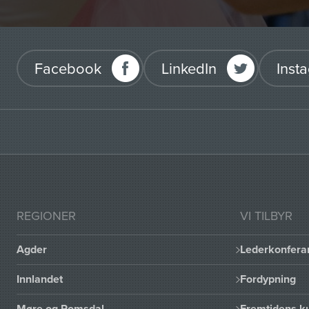
Facebook
LinkedIn
Inst
REGIONER
VI TILBYR
Agder
Lederkonfera
Innlandet
Fordypning
Møre og Romsdal
Fremtidens ku