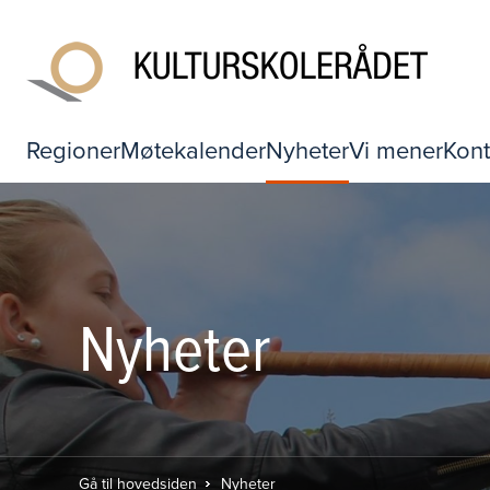
Regioner
Møtekalender
Nyheter
Vi mener
Kont
Nyheter
Gå til hovedsiden
Nyheter