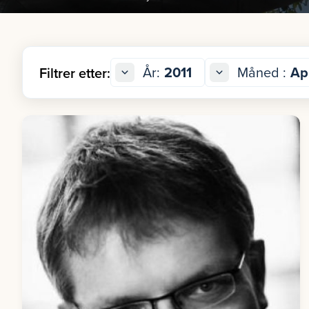
År:
2011
Måned :
Apr
Filtrer etter: