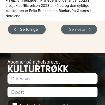
MYRE: Vinnerbildet i Månedens bilde januar 2023 i
prosjektet Riis-prisen 2023 er kåret, og den dyktige
kunstneren er Felix Brinchmann Bjørkås fra Øksnes i
Nordland.
Se forrige
Se neste
Abonner på nyhetsbrevet
KULTURTRØKK