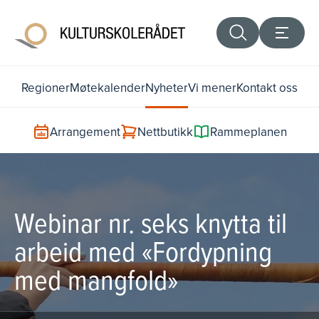
Regioner
Møtekalender
Nyheter
Vi mener
Kontakt oss
Arrangement
Nettbutikk
Rammeplanen
Webinar nr. seks knytta til
arbeid med «Fordypning
med mangfold»