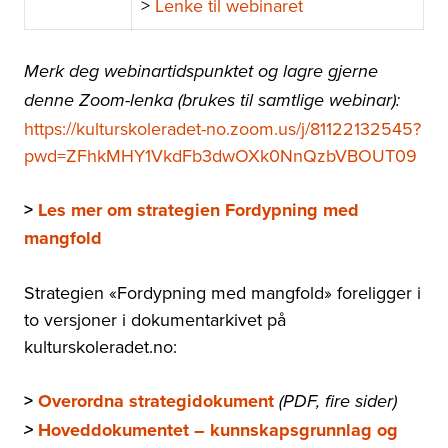
>
Lenke til webinaret
Merk deg webinartidspunktet og lagre gjerne
denne Zoom-lenka (brukes til samtlige webinar):
https://kulturskoleradet-no.zoom.us/j/81122132545?
pwd=ZFhkMHY1VkdFb3dwOXk0NnQzbVBOUT09
>
Les mer om strategien Fordypning med
mangfold
Strategien «Fordypning med mangfold» foreligger i
to versjoner i dokumentarkivet på
kulturskoleradet.no:
>
Overordna strategidokument
(PDF, fire sider)
Hoveddokumentet – kunnskapsgrunnlag og
>