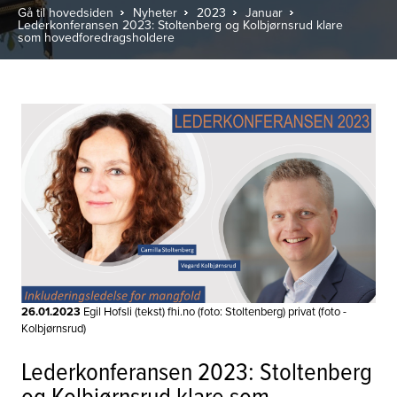
Gå til hovedsiden
Nyheter
2023
Januar
Lederkonferansen 2023: Stoltenberg og Kolbjørnsrud klare
som hovedforedragsholdere
26.01.2023
Egil Hofsli (tekst) fhi.no (foto: Stoltenberg) privat (foto -
Kolbjørnsrud)
Lederkonferansen 2023: Stoltenberg
og Kolbjørnsrud klare som