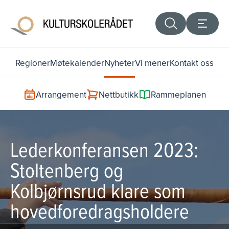
Regioner
Møtekalender
Nyheter
Vi mener
Kontakt oss
Arrangement
Nettbutikk
Rammeplanen
Lederkonferansen 2023:
Stoltenberg og
Kolbjørnsrud klare som
hovedforedragsholdere