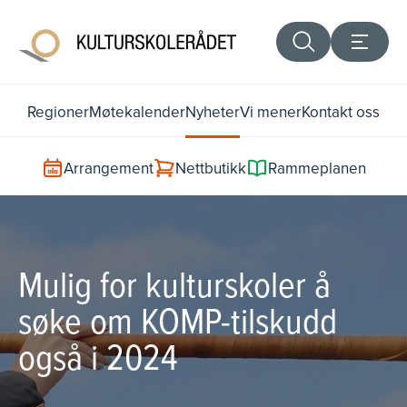
Regioner
Møtekalender
Nyheter
Vi mener
Kontakt oss
Arrangement
Nettbutikk
Rammeplanen
Mulig for kulturskoler å
søke om KOMP-tilskudd
også i 2024