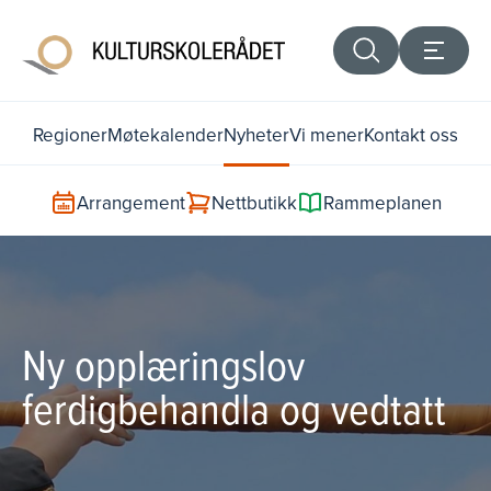
Regioner
Møtekalender
Nyheter
Vi mener
Kontakt oss
Arrangement
Nettbutikk
Rammeplanen
Ny opplæringslov
ferdigbehandla og vedtatt