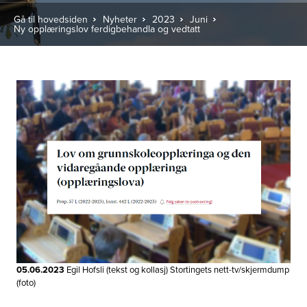
Gå til hovedsiden
Nyheter
2023
Juni
Ny opplæringslov ferdigbehandla og vedtatt
05.06.2023
Egil Hofsli (tekst og kollasj) Stortingets nett-tv/skjermdump
(foto)