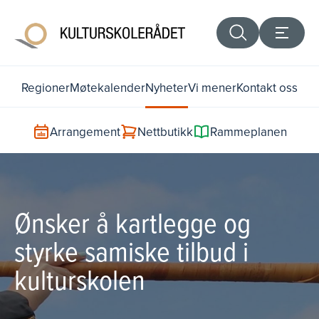
Regioner
Møtekalender
Nyheter
Vi mener
Kontakt oss
Arrangement
Nettbutikk
Rammeplanen
Ønsker å kartlegge og
styrke samiske tilbud i
kulturskolen