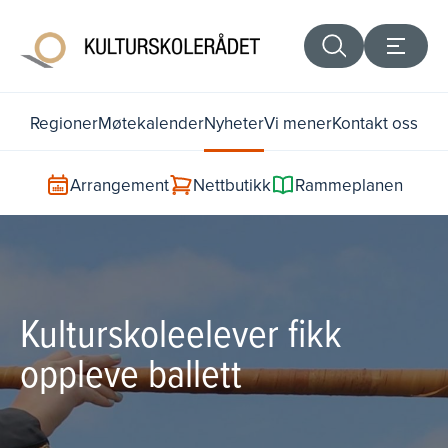
Regioner
Møtekalender
Nyheter
Vi mener
Kontakt oss
Arrangement
Nettbutikk
Rammeplanen
Kulturskoleelever fikk
oppleve ballett