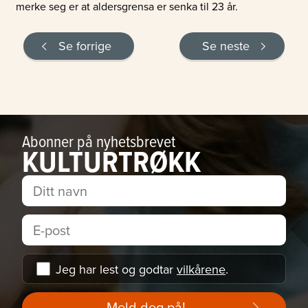
merke seg er at aldersgrensa er senka til 23 år.
Se forrige
Se neste
Abonner på nyhetsbrevet
KULTURTRØKK
Jeg har lest og godtar
vilkårene
.
Meld deg på!