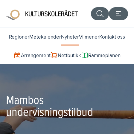
Regioner
Møtekalender
Nyheter
Vi mener
Kontakt oss
Arrangement
Nettbutikk
Rammeplanen
Mambos
undervisningstilbud