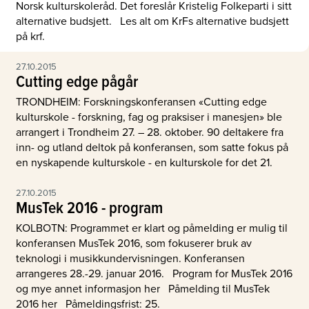
Norsk kulturskoleråd. Det foreslår Kristelig Folkeparti i sitt
alternative budsjett. Les alt om KrFs alternative budsjett
på krf.
27.10.2015
Cutting edge pågår
TRONDHEIM: Forskningskonferansen «Cutting edge
kulturskole - forskning, fag og praksiser i manesjen» ble
arrangert i Trondheim 27. – 28. oktober. 90 deltakere fra
inn- og utland deltok på konferansen, som satte fokus på
en nyskapende kulturskole - en kulturskole for det 21.
27.10.2015
MusTek 2016 - program
KOLBOTN: Programmet er klart og påmelding er mulig til
konferansen MusTek 2016, som fokuserer bruk av
teknologi i musikkundervisningen. Konferansen
arrangeres 28.-29. januar 2016. Program for MusTek 2016
og mye annet informasjon her Påmelding til MusTek
2016 her Påmeldingsfrist: 25.