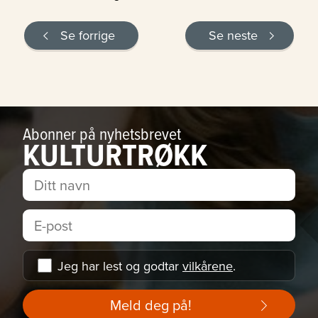
Se forrige
Se neste
Abonner på nyhetsbrevet
KULTURTRØKK
Jeg har lest og godtar
vilkårene
.
Meld deg på!