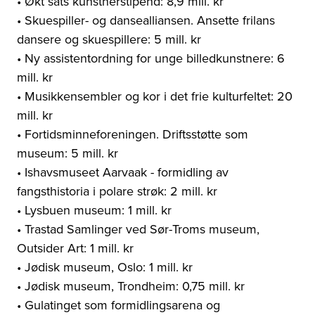
• Økt sats kunstnerstipend: 8,9 mill. kr
• Skuespiller- og dansealliansen. Ansette frilans
dansere og skuespillere: 5 mill. kr
• Ny assistentordning for unge billedkunstnere: 6
mill. kr
• Musikkensembler og kor i det frie kulturfeltet: 20
mill. kr
• Fortidsminneforeningen. Driftsstøtte som
museum: 5 mill. kr
• Ishavsmuseet Aarvaak - formidling av
fangsthistoria i polare strøk: 2 mill. kr
• Lysbuen museum: 1 mill. kr
• Trastad Samlinger ved Sør-Troms museum,
Outsider Art: 1 mill. kr
• Jødisk museum, Oslo: 1 mill. kr
• Jødisk museum, Trondheim: 0,75 mill. kr
• Gulatinget som formidlingsarena og