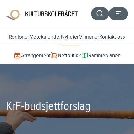
Regioner
Møtekalender
Nyheter
Vi mener
Kontakt oss
Arrangement
Nettbutikk
Rammeplanen
KrF-budsjettforslag