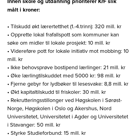
Innen skole og utdanning prioriterer KrF slik
målt i kroner:
• Tilskudd økt lærertetthet (1.-4.trinn): 320 mill. kr
• Opprette lokal frafallspott som kommuner kan
søke om midler til lokale prosjekt: 10 mill. kr
• Videreføre pott for lokale initiativ mot mobbing: 10
mill. kr
• Ikke behovsprøve bostipend lærlinger: 21 mill. kr
• Øke lærlingtilskuddet med 5000 kr: 98 mill. kr
• Fjerne gebyr for lydbøker til lesesvake: 8,8 mill. kr
• Økt kapitaltilskudd til friskoler: 30 mill. kr
• Rekrutteringsstillonger ved Høgskolen i Sørøst-
Norge, Høgskolen i Oslo og Akershus, Nord
Universitetet, Universitetet i Agder og Universitetet
i Stavanger: 50 mill. kr
• Styrke Studieforbund: 15 mill. kr