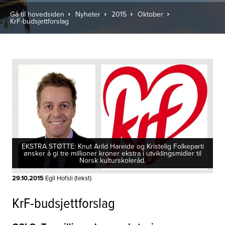
Gå til hovedsiden
Nyheter
2015
Oktober
KrF-budsjettforslag
EKSTRA STØTTE: Knut Arild Hareide og Kristelig Folkeparti
ønsker å gi tre millioner kroner ekstra i utviklingsmidler til
Norsk kulturskoleråd.
29.10.2015
Egil Hofsli (tekst)
KrF-budsjettforslag