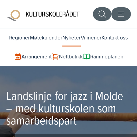
Regioner
Møtekalender
Nyheter
Vi mener
Kontakt oss
Arrangement
Nettbutikk
Rammeplanen
Landslinje for jazz i Molde
– med kulturskolen som
samarbeidspart