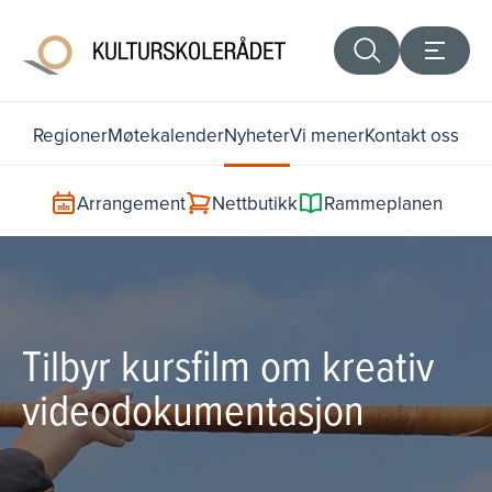
Regioner
Møtekalender
Nyheter
Vi mener
Kontakt oss
Arrangement
Nettbutikk
Rammeplanen
Tilbyr kursfilm om kreativ
videodokumentasjon