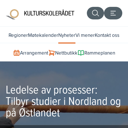
Regioner
Møtekalender
Nyheter
Vi mener
Kontakt oss
Arrangement
Nettbutikk
Rammeplanen
Ledelse av prosesser:
Tilbyr studier i Nordland og
på Østlandet