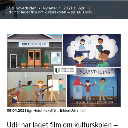
Gå til hovedsiden
Nyheter
2021
April
Udir har laget film om kulturskolen – på sju språk
09.04.2021
Egil Hofsli (tekst) (Ill.: Bilder/Udirs film)
Udir har laget film om kulturskolen –