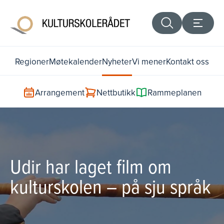
Regioner
Møtekalender
Nyheter
Vi mener
Kontakt oss
Arrangement
Nettbutikk
Rammeplanen
Udir har laget film om
kulturskolen – på sju språk