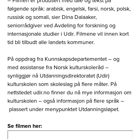
–
Filmen er produsert med tale og tekst på
følgende språk: arabisk, engelsk, farsi, norsk, polsk,
russisk og somali, sier Dina Dalaaker,
seniorrådgiver ved Avdeling for forskning og
internasjonale studier i Udir. Filmene vil innen kort
tid bli tilbudt alle landets kommuner.
På oppdrag fra Kunnskapsdepartementet – og
med assistanse fra Norsk kulturskoleråd
–
synliggjør nå Utdanningsdirektoratet (Udir)
kulturskolen som skoleslag på flere måter. På
nettstedet udir.no finner du nå mye informasjon om
kulturskolen – også informasjon på flere språk –
plassert under menypunktet Utdanningsløpet.
Se filmen her: