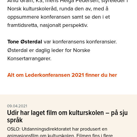
Arild Gram
,
KS, mens Helga Pedersen, styreleder i
Norsk kulturskoleråd, runda den av, med å
oppsummere konferansen samt se den i et
framtidsretta, nasjonalt perspektiv.
Tone
Østerdal
var konferansens konferansier.
Østerdal er daglig leder for Norske
Konsertarrangører.
Alt om Lederkonferansen 2021 finner du her
09.04.2021
Udir har laget film om kulturskolen – på sju
språk
OSLO: Utdanningsdirektoratet har produsert en
animasjonsfilm om kulturskolen. Filmen fins i flere