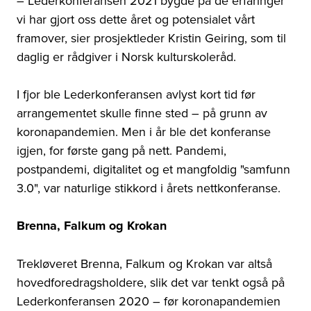
–
Lederkonferansen 2021 bygde på de erfaringer
vi har gjort oss dette året og potensialet vårt
framover,
sier prosjektleder Kristin Geiring, som til
daglig er rådgiver i Norsk kulturskoleråd
.
I fjor ble Lederkonferansen avlyst kort tid før
arrangementet skulle finne sted – på grunn av
koronapandemien.
Men i år ble det konferanse
igjen, for første gang på nett. Pandemi,
postpandemi, digitalitet og et mangfoldig "samfunn
3.0", var naturlige stikkord i årets nettkonferanse.
Brenna, Falkum og Krokan
Trekløveret Brenna, Falkum og Krokan var altså
hovedforedragsholdere, slik det var tenkt også på
Lederkonferansen 2020
–
før koronapandemien