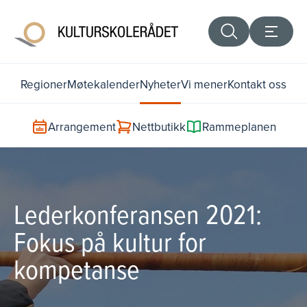
Regioner
Møtekalender
Nyheter
Vi mener
Kontakt oss
Arrangement
Nettbutikk
Rammeplanen
Lederkonferansen 2021:
Fokus på kultur for
kompetanse