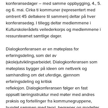
konferansedager
–
med samme oppbygging, 4., 5.
og 6. mai. Cirka ti kommuner (representert med
omtrent 45 deltakere til sammen) deltar på hver
konferansedag. I tillegg deltar medlemmene i
Kulturskolerådets veilederkorps og medlemmene i
ressursteamet samtlige dager.
Dialogkonferansen
er en møteplass for
erfaringsdeling, som del av
(skole)utviklingsarbeidet.
Dialogkonferansen
som
møteplass bygger på ideen om nettverk og
samhandling om det uferdige, gjennom
erfaringsdeling og kritisk
refleksjon.
Dialogkonferansen
følger en fast
oppsatt læringsstruktur med møter med andres
praksis og fortellinger fra kommunegruppene,
bundet sammen med teori, begreper og modeller.