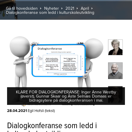
Gå til hovedsiden
Nyheter
2021
April
Dialogkonferanse som ledd i kulturskoleutvikling
KLARE FOR DIALOGKONFERANSE: Inger Anne Westby
(øverst), Gunnar Skaar og Åste Selnæs Domaas er
bidragsytere på dialogkonferansen i mai.
28.04.2021
Egil Hofsli (tekst)
Dialogkonferanse som ledd i