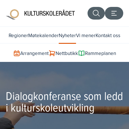
Regioner
Møtekalender
Nyheter
Vi mener
Kontakt oss
Arrangement
Nettbutikk
Rammeplanen
Dialogkonferanse som ledd
i kulturskoleutvikling