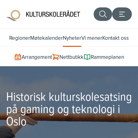
Regioner
Møtekalender
Nyheter
Vi mener
Kontakt oss
Arrangement
Nettbutikk
Rammeplanen
Historisk kulturskolesatsing
på gaming og teknologi i
Oslo