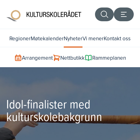
Regioner
Møtekalender
Nyheter
Vi mener
Kontakt oss
Arrangement
Nettbutikk
Rammeplanen
Idol-finalister med
kulturskolebakgrunn