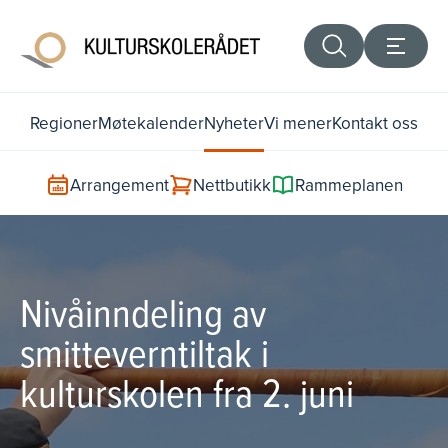
Regioner
Møtekalender
Nyheter
Vi mener
Kontakt oss
Arrangement
Nettbutikk
Rammeplanen
Nivåinndeling av
smitteverntiltak i
kulturskolen fra 2. juni