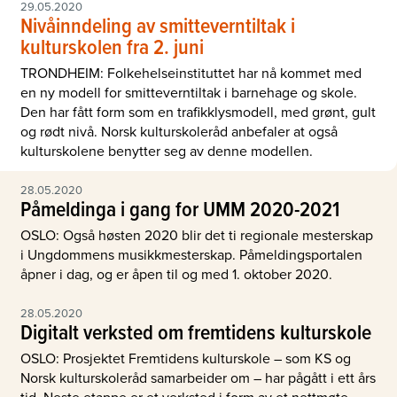
29.05.2020
Nivåinndeling av smitteverntiltak i
kulturskolen fra 2. juni
TRONDHEIM: Folkehelseinstituttet har nå kommet med
en ny modell for smitteverntiltak i barnehage og skole.
Den har fått form som en trafikklysmodell, med grønt, gult
og rødt nivå. Norsk kulturskoleråd anbefaler at også
kulturskolene benytter seg av denne modellen.
28.05.2020
Påmeldinga i gang for UMM 2020-2021
OSLO: Også høsten 2020 blir det ti regionale mesterskap
i Ungdommens musikkmesterskap. Påmeldingsportalen
åpner i dag, og er åpen til og med 1. oktober 2020.
28.05.2020
Digitalt verksted om fremtidens kulturskole
OSLO: Prosjektet Fremtidens kulturskole – som KS og
Norsk kulturskoleråd samarbeider om – har pågått i ett års
tid. Neste etappe er et verksted i form av et nettmøte