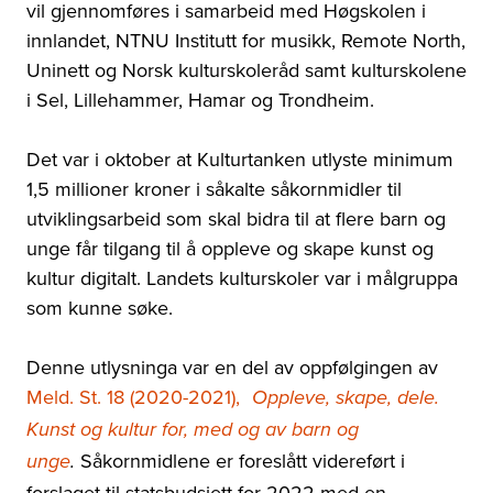
vil gjennomføres i samarbeid med Høgskolen i
innlandet, NTNU Institutt for musikk, Remote North,
Uninett og Norsk kulturskoleråd samt kulturskolene
i Sel, Lillehammer, Hamar og Trondheim.
Det var i oktober at Kulturtanken utlyste minimum
1,5 millioner kroner i såkalte såkornmidler til
utviklingsarbeid som skal bidra til at flere barn og
unge får tilgang til å oppleve og skape kunst og
kultur digitalt. Landets kulturskoler var i målgruppa
som kunne søke.
Denne utlysninga var en del av oppfølgingen av
Meld. St. 18 (2020-2021),
Oppleve, skape, dele.
Kunst og kultur for, med og av barn og
Såkornmidlene er foreslått videreført i
unge
.
forslaget til statsbudsjett for 2022 med en