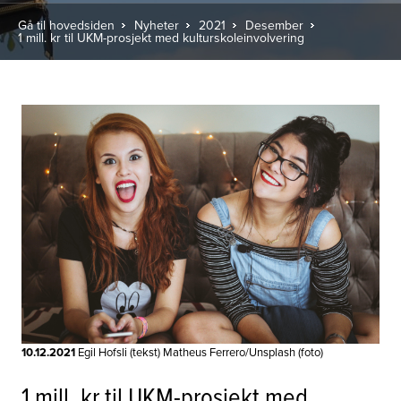
Gå til hovedsiden
Nyheter
2021
Desember
1 mill. kr til UKM-prosjekt med kulturskoleinvolvering
10.12.2021
Egil Hofsli (tekst) Matheus Ferrero/Unsplash (foto)
1 mill. kr til UKM-prosjekt med