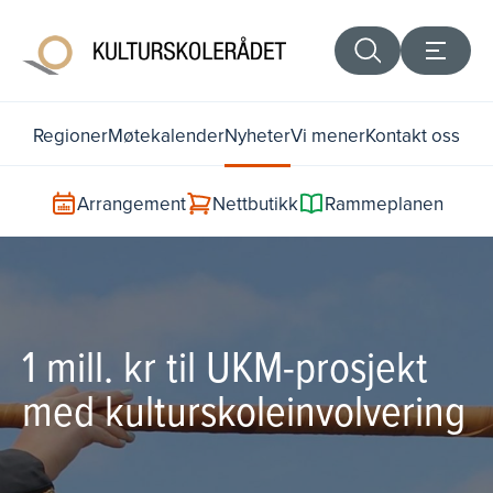
Regioner
Møtekalender
Nyheter
Vi mener
Kontakt oss
Arrangement
Nettbutikk
Rammeplanen
1 mill. kr til UKM-prosjekt
med kulturskoleinvolvering