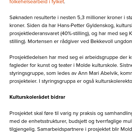
folkehelsearbeid i fylket
.
Søknaden resulterte i nesten 5,3 millioner kroner i st
kroner. Siden da har Hans-Petter Gyldenskog, kulturs
prosjektlederansvaret (40%-stilling), og har med se
stilling). Mortensen er rådgiver ved Bekkevoll ungdoms
Prosjektledelsen har med seg ei arbeidsgruppe der k
fagleder for kunst og teater i Molde kulturskole. Sis
styringsgruppe, som ledes av Ann Mari Abelvik, komm
prosjekteier. I styringsgruppa er også kulturskole
rekt
Kulturskolerådet bidrar
Prosjektet skal føre til varig ny praksis og samhand
med de enhetsstrukturer, budsjett og tverrfaglige mu
tilgjengelig. Samarbeidspartnere i prosjektet blir Mo