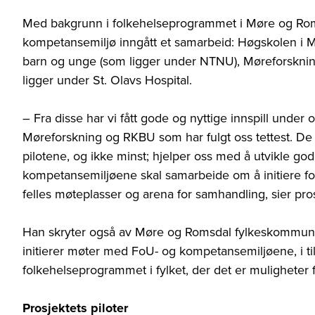
Med bakgrunn i folkehelseprogrammet i Møre og Ro
kompetansemiljø inngått et samarbeid: Høgskolen i M
barn og unge (som ligger under NTNU), Møreforskni
ligger under St. Olavs Hospital.
– Fra disse har vi fått gode og nyttige innspill under 
Møreforskning og RKBU som har fulgt oss tettest. De b
pilotene, og ikke minst; hjelper oss med å utvikle god
kompetansemiljøene skal samarbeide om å initiere f
felles møteplasser og arena for samhandling, sier pr
Han skryter også av Møre og Romsdal fylkeskommune, 
initierer møter med FoU- og kompetansemiljøene, i t
folkehelseprogrammet i fylket, der det er muligheter f
Prosjektets piloter