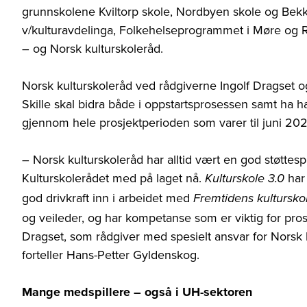
grunnskolene Kviltorp skole, Nordbyen skole og Be
v/kulturavdelinga, Folkehelseprogrammet i Møre og Ro
– og Norsk kulturskoleråd.
Norsk kulturskoleråd ved rådgiverne Ingolf Dragset og 
Skille skal bidra både i oppstartsprosessen samt ha 
gjennom hele prosjektperioden som varer til juni 202
– Norsk kulturskoleråd har alltid vært en god støttespil
Kulturskolerådet med på laget nå.
har 
Kulturskole 3.0
god drivkraft inn i arbeidet med
Fremtidens kultursko
og veileder, og har kompetanse som er viktig for prosjek
Dragset, som rådgiver med spesielt ansvar for Norsk 
forteller Hans-Petter Gyldenskog.
Mange medspillere – også i UH-sektoren