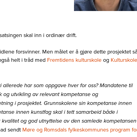
satsingen skal inn i ordinær drift.
dlene forsvinner. Men målet er å gjøre dette prosjektet s
 også helt i tråd med
Fremtidens kulturskole
og
Kulturskol
i allerede har som oppgave hver for oss? Mandatene til
uk og utvikling av relevant kompetanse og
etning i prosjektet. Grunnskolene sin kompetanse innen
etanse innen kunstfag skal i tett samarbeid både i
r kvalitet og god utnyttelse av den samlede kompetansen
nad sendt
Møre og Romsdals fylkeskommunes program fo