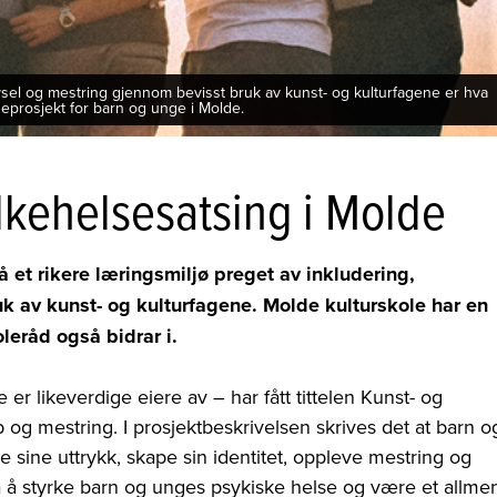
el og mestring gjennom bevisst bruk av kunst- og kulturfagene er hva
seprosjekt for barn og unge i Molde.
olkehelsesatsing i Molde
et rikere læringsmiljø preget av inkludering,
uk av kunst- og kulturfagene. Molde kulturskole har en
leråd også bidrar i.
r likeverdige eiere av – har fått tittelen Kunst- og
p og mestring. I prosjektbeskrivelsen skrives det at barn o
e sine uttrykk, skape sin identitet, oppleve mestring og
på å styrke barn og unges psykiske helse og være et allme