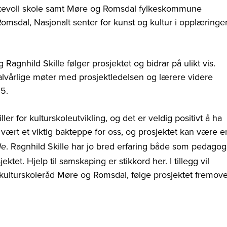
kkevoll skole samt Møre og Romsdal fylkeskommune
msdal, Nasjonalt senter for kunst og kultur i opplæringe
Ragnhild Skille følger prosjektet og bidrar på ulikt vis.
halvårlige møter med prosjektledelsen og lærere videre
5.
ler for kulturskoleutvikling, og det er veldig positivt å ha
vært et viktig bakteppe for oss, og prosjektet kan være e
. Ragnhild Skille har jo bred erfaring både som pedagog
le
tet. Hjelp til samskaping er stikkord her. I tillegg vil
kulturskoleråd Møre og Romsdal, følge prosjektet fremove