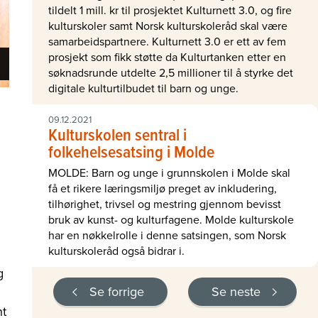
tildelt 1 mill. kr til prosjektet Kulturnett 3.0, og fire
kulturskoler samt Norsk kulturskoleråd skal være
samarbeidspartnere. Kulturnett 3.0 er ett av fem
prosjekt som fikk støtte da Kulturtanken etter en
søknadsrunde utdelte 2,5 millioner til å styrke det
digitale kulturtilbudet til barn og unge.
09.12.2021
Kulturskolen sentral i
folkehelsesatsing i Molde
MOLDE: Barn og unge i grunnskolen i Molde skal
få et rikere læringsmiljø preget av inkludering,
tilhørighet, trivsel og mestring gjennom bevisst
bruk av kunst- og kulturfagene. Molde kulturskole
har en nøkkelrolle i denne satsingen, som Norsk
kulturskoleråd også bidrar i.
g
Se forrige
Se neste
nt