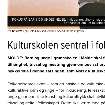
FOKUS PÅ BARN OG UNGES HELSE: Inkludering, tilhørighet, trivs
det handler om i et folkehel
09.12.2021
Egil Hofsli (tekst) Helene Lopes/Unsplash (foto)
Kulturskolen sentral i f
MOLDE: Barn og unge i grunnskolen i Molde skal få 
tilhørighet, trivsel og mestring gjennom bevisst br
nøkkelrolle i denne satsingen, som Norsk kultursko
Folkehelseprosjektet – som grunnskole og kulturskole e
kulturaktive barn og unge – for inkludering, fellesska
unge gjennom ulike kunst- og kulturuttrykk skal utvikl
trivsel og delta i fellesskapet. Dette skal være med 