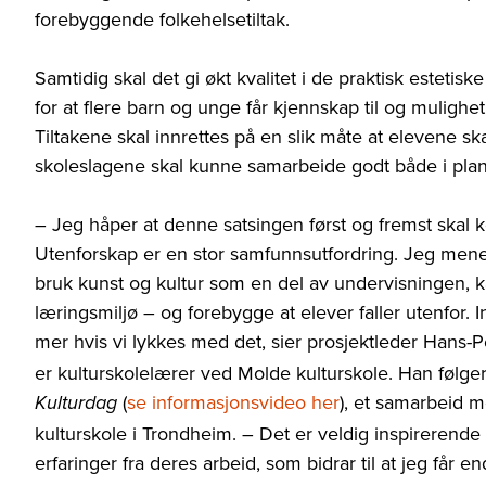
forebyggende folkehelsetiltak.
Samtidig skal det gi økt kvalitet i de praktisk esteti
for at flere barn og unge får kjennskap til og mulighet til
Tiltakene skal innrettes på en slik måte at elevene s
skoleslagene skal kunne samarbeide godt både i pla
– Jeg håper at denne satsingen først og fremst skal 
Utenforskap er en stor samfunnsutfordring. Jeg mener 
bruk kunst og kultur som en del av undervisningen, ka
læringsmiljø – og forebygge at elever faller utenfor.
mer hvis vi lykkes med det, sier prosjektleder Hans
er kulturskolelærer ved Molde kulturskole. Han følger
(
se informasjonsvideo her
), et samarbeid 
Kulturdag
kulturskole i Trondheim. – Det er veldig inspirerende
erfaringer fra deres arbeid, som bidrar til at jeg får en