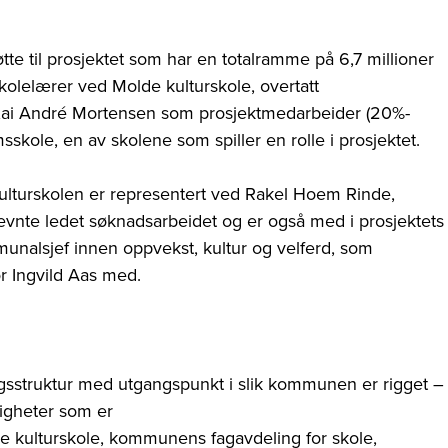
øtte til prosjektet som har en totalramme på 6,7 millioner
kolelærer ved Molde kulturskole, overtatt
g Kai André Mortensen som prosjektmedarbeider (20%-
skole, en av skolene som spiller en rolle i prosjektet.
ulturskolen er representert ved Rakel Hoem Rinde,
tnevnte ledet søknadsarbeidet og er også med i prosjektets
unalsjef innen oppvekst, kultur og velferd, som
or Ingvild Aas med.
lingsstruktur med utgangspunkt i slik kommunen er rigget
–
ligheter som er
lde kulturskole, kommunens fagavdeling for skole,