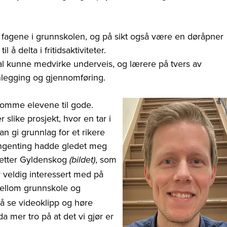
ske fagene i grunnskolen, og på sikt også være en døråpner
 å delta i fritidsaktiviteter.
kal kunne medvirke underveis, og lærere på tvers av
nlegging og gjennomføring.
komme elevene til gode.
slike prosjekt, hvor en tar i
n gi grunnlag for et rikere
 Ingenting hadde gledet meg
-Petter Gyldenskog
, som
(bildet)
 veldig interessert med på
mellom grunnskole og
 å se videoklipp og høre
da mer tro på at det vi gjør er