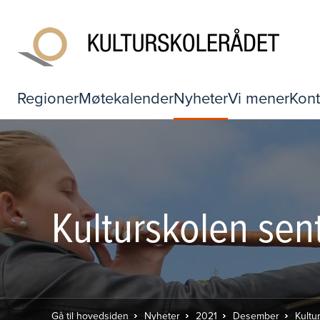
Regioner
Møtekalender
Nyheter
Vi mener
Kont
Kulturskolen sent
Gå til hovedsiden
Nyheter
2021
Desember
Kultu