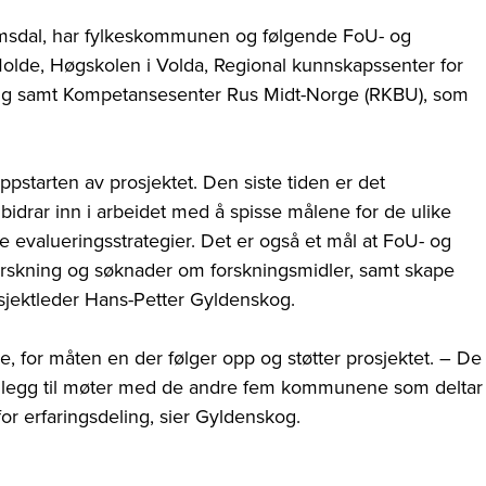
msdal, har fylkeskommunen og følgende FoU- og
olde, Høgskolen i Volda, Regional kunnskapssenter for
ng samt Kompetansesenter Rus Midt-Norge (RKBU), som
oppstarten av prosjektet. Den siste tiden er det
idrar inn i arbeidet med å spisse målene for de ulike
e evalueringsstrategier. Det er også et mål at FoU- og
orskning og søknader om forskningsmidler, samt skape
osjektleder Hans-Petter Gyldenskog.
for måten en der følger opp og støtter prosjektet. – De
illegg til møter med de andre fem kommunene som deltar 
or erfaringsdeling, sier Gyldenskog.