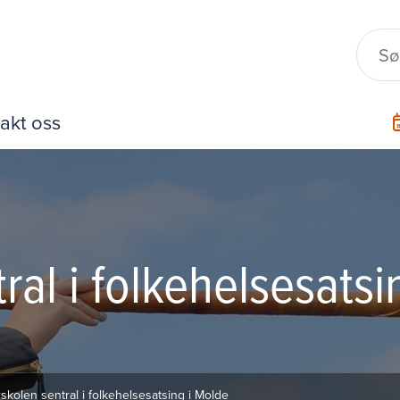
akt oss
ral i folkehelsesats
rskolen sentral i folkehelsesatsing i Molde